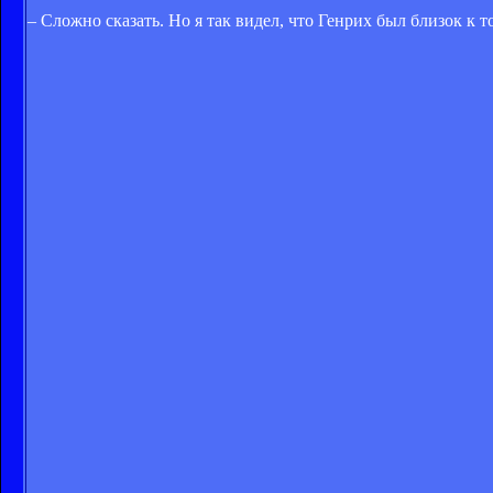
– Сложно сказать. Но я так видел, что Генрих был близок к