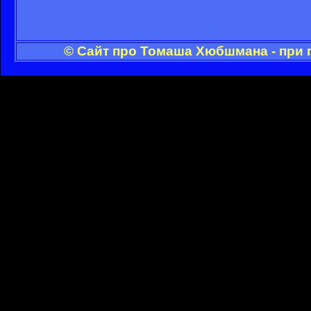
© Сайт про Томаша Хюбшмана - при 