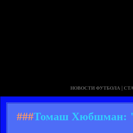
|
НОВОСТИ ФУТБОЛА
СТ
###
Томаш Хюбшман: "Ч